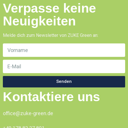
Verpasse keine
Neuigkeiten
Melde dich zum Newsletter von ZUKE Green an:
Senden
Kontaktiere uns
office@zuke-green.de