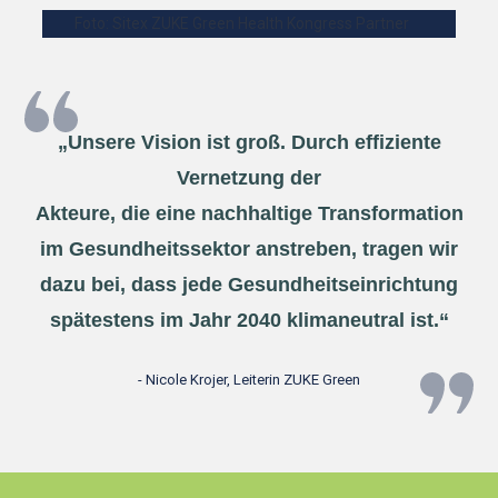
Nachhaltigkeits
Nachhaltigkeits
Botschafter:innen
Netzwerk
Partner
„Unsere Vision ist groß.
Durch effiziente
Partner
Vernetzung der
Akteure, die eine nachhaltige Transformation
im Gesundheitssektor anstreben, tragen wir
dazu bei, dass jede Gesundheitseinrichtung
spätestens im Jahr 2040 klimaneutral ist.“
- Nicole Krojer, Leiterin ZUKE Green