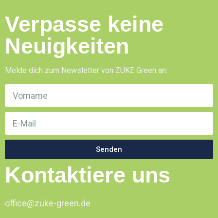
Verpasse keine
Neuigkeiten
Melde dich zum Newsletter von ZUKE Green an:
Senden
Kontaktiere uns
office@zuke-green.de